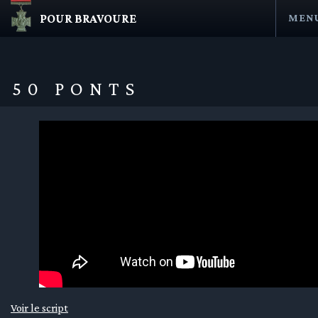
POUR BRAVOURE
MEN
Aller
au
contenu
50 PONTS
en submenu
en submenu
en submenu
Voir le script
en submenu