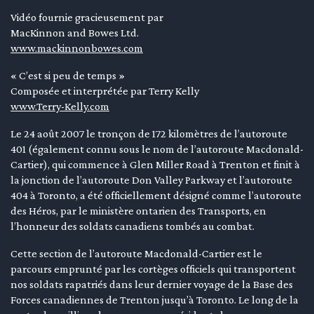
Vidéo fournie gracieusement par
en submenu
MacKinnon and Bowes Ltd.
en submenu
www.mackinnonbowes.com
en submenu
« C’est si peu de temps »
Composée et interprétée par Terry Kelly
www.Terry-Kelly.com
Le 24 août 2007 le tronçon de 172 kilomètres de l’autoroute
401 (également connu sous le nom de l’autoroute Macdonald-
Cartier), qui commence à Glen Miller Road à Trenton et finit à
la jonction de l’autoroute Don Valley Parkway et l’autoroute
404 à Toronto, a été officiellement désigné comme l’autoroute
des Héros, par le ministère ontarien des Transports, en
l’honneur des soldats canadiens tombés au combat.
Cette section de l’autoroute Macdonald-Cartier est le
parcours emprunté par les cortèges officiels qui transportent
nos soldats rapatriés dans leur dernier voyage de la Base des
Forces canadiennes de Trenton jusqu’à Toronto. Le long de la