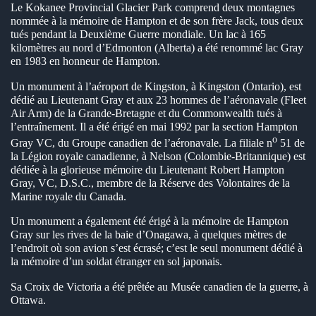
Le Kokanee Provincial Glacier Park comprend deux montagnes
en submenu
nommée à la mémoire de Hampton et de son frère Jack, tous deux
tués pendant la Deuxième Guerre mondiale. Un lac à 165
en submenu
kilomètres au nord d’Edmonton (Alberta) a été renommé lac Gray
en 1983 en honneur de Hampton.
en submenu
Un monument à l’aéroport de Kingston, à Kingston (Ontario), est
dédié au Lieutenant Gray et aux 23 hommes de l’aéronavale (Fleet
Air Arm) de la Grande-Bretagne et du Commonwealth tués à
l’entraînement. Il a été érigé en mai 1992 par la section Hampton
o
Gray VC, du Groupe canadien de l’aéronavale. La filiale n
51 de
la Légion royale canadienne, à Nelson (Colombie-Britannique) est
dédiée à la glorieuse mémoire du Lieutenant Robert Hampton
Gray, VC, D.S.C., membre de la Réserve des Volontaires de la
Marine royale du Canada.
Un monument a également été érigé à la mémoire de Hampton
Gray sur les rives de la baie d’Onagawa, à quelques mètres de
l’endroit où son avion s’est écrasé; c’est le seul monument dédié à
la mémoire d’un soldat étranger en sol japonais.
Sa Croix de Victoria a été prêtée au Musée canadien de la guerre, à
Ottawa.