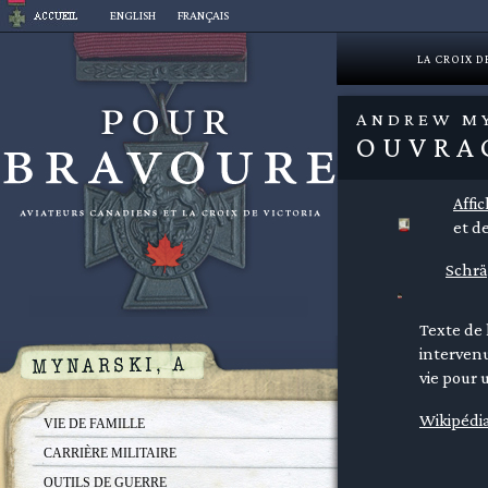
Aller
ENGLISH
FRANÇAIS
au
contenu
LA CROIX D
ANDREW M
OUVRA
Affi
et de
Schrä
Texte de 
intervenu
vie pour 
Wikipédi
VIE DE FAMILLE
CARRIÈRE MILITAIRE
OUTILS DE GUERRE