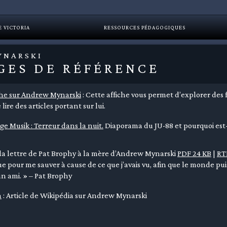
E VICTORIA
RESSOURCES PÉDAGOGIQUES
YNARSKI
GES DE RÉFÉRENCE
che sur Andrew Mynarski
: Cette affiche vous permet d’explorer des 
 lire des articles portant sur lui.
ge Musik : Terreur dans la nuit.
Diaporama du JU-88 et pourquoi est-i
la lettre de Pat Brophy à la mère d’Andrew Mynarski
PDF 24 KB
|
RT
e pour me sauver à cause de ce que j’avais vu, afin que le monde p
un ami. » – Pat Brophy
a
: Article de Wikipédia sur Andrew Mynarski