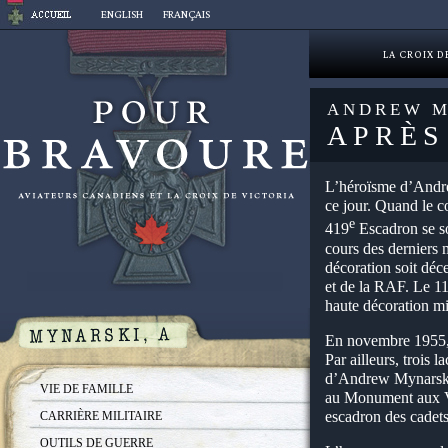
Aller
ENGLISH
FRANÇAIS
au
contenu
LA CROIX D
ANDREW M
APRÈS
L’héroïsme d’Andre
ce jour. Quand le 
e
419
Escadron se so
cours des derniers 
décoration soit dé
et de la RAF. Le 11
haute décoration mi
En novembre 1955, 
Par ailleurs, trois
d’Andrew Mynarski à
VIE DE FAMILLE
au Monument aux Val
escadron des cadets
CARRIÈRE MILITAIRE
OUTILS DE GUERRE