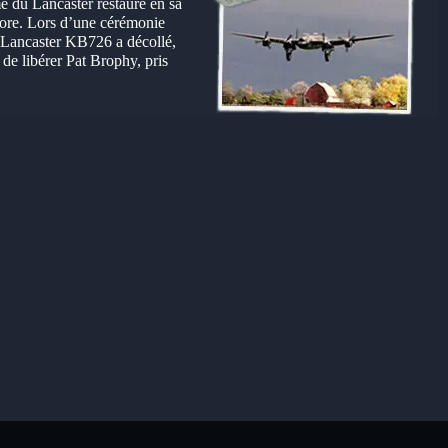
e du Lancaster restauré en sa
core. Lors d’une cérémonie
u Lancaster KB726 a décollé,
de libérer Pat Brophy, pris