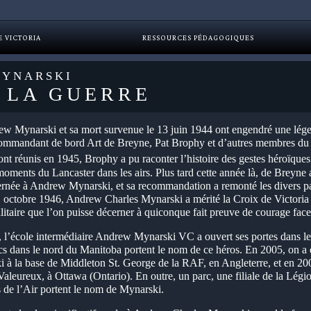
E VICTORIA
RESSOURCES PÉDAGOGIQUES
YNARSKI
 LA GUERRE
w Mynarski et sa mort survenue le 13 juin 1944 ont engendré une légen
commandant de bord Art de Breyne, Pat Brophy et d’autres membres du
nt réunis en 1945, Brophy a pu raconter l’histoire des gestes héroïq
moments du Lancaster dans les airs. Plus tard cette année là, de Brey
cernée à Andrew Mynarski, et sa recommandation a remonté les divers p
 octobre 1946, Andrew Charles Mynarski a mérité la Croix de Victoria à 
litaire que l’on puisse décerner à quiconque fait preuve de courage face
l’école intermédiaire Andrew Mynarski VC a ouvert ses portes dans le
 lacs dans le nord du Manitoba portent le nom de ce héros. En 2005, on a
 la base de Middleton St. George de la RAF, en Angleterre, et en 2006
eureux, à Ottawa (Ontario). En outre, un parc, une filiale de la Légi
 de l’Air portent le nom de Mynarski.