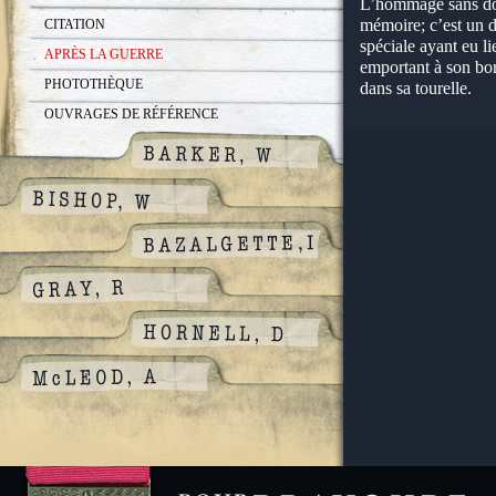
L’hommage sans dou
mémoire; c’est un 
CITATION
spéciale ayant eu l
APRÈS LA GUERRE
emportant à son bor
PHOTOTHÈQUE
dans sa tourelle.
OUVRAGES DE RÉFÉRENCE