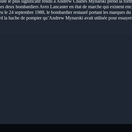
te le plus significatif rendu à Andrew Charles Mynarski prend la form
des deux bombardiers Avro Lancaster en état de marche qui existent en
ieu le 24 septembre 1988, le bombardier restauré portant les marques d
d la hache de pompier qu’Andrew Mynarski avait utilisée pour essayer 