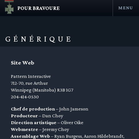
POUR BRAVOURE
MENU
Aller
au
contenu
GÉNÉRIQUE
Site Web
Pattern Interactive
712-70, rue Arthur
Winnipeg (Manitoba) R3B 1G7
204-414-0530
en submenu
Chef de production
– John Jameson
en submenu
Producteur
– Dan Choy
en submenu
Direction artistique
– Oliver Oike
Webmestre
– Jeremy Choy
en submenu
Assemblage Web
– Ryan Burgess, Aaron Hildebrandt,