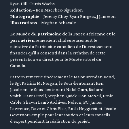
Ryan Hill, Curtis Wachs
en submenu
Rédaction
– Ben MacPhee-Sigurdson
Photographie
– Jeremy Choy, Ryan Burgess, J Jameson
en submenu
Illustrations
– Meghan Athavale
en submenu
Le Musée du patrimoine de la Force aérienne et le
parc aérien
remercient chaleureusement le
ministère du Patrimoine canadien de l’investissement
financier qu’il a consenti dans la création de cette
présentation en direct pour le Musée virtuel du
Canada.
Pattern remercie sincèrement le Major Brendan Bond,
le Sgt Patricia McNorgan, le Sous-lieutenant Ken
Jacobsen, le Sous-lieutenant Nabil Omri, Richard
Smith, Dave Birrell, Stephen Quick, Don McNeil, Ernie
Cable, Shawn Lamb Archives, Nelson, BC, James
Lawrence, Dave et Chris Elias, Ruth Heggtveit et l’école
Governor Semple pour leur soutien et leurs conseils
d’expert pendant la réalisation du projet.