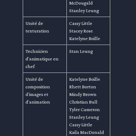
McDougald
Stanley Leung
Unité de
Cassy Little
texturation
Stacey Rose
Katelyne Boille
Technicien
Stan Leung
d’animatique en
chef
Unité de
Katelyne Boille
composition
Rhett Borton
d’images et
Mindy Brown
d’animation
Christian Bull
Tyler Cameron
Stanley Leung
Cassy Little
Kaila MacDonald