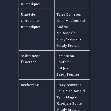
numériques
Unité de
Tyler Cameron
corrections
Kaila MacDonald
numériques
Andrea
McDougald
Stacy Yeomans
Mindy Brown
Assistance à
Samantha
l’encrage
Routhier
Jeff Joye
Brady Penner
Recherche
Stacy Yeomans
Kaila MacDonald
Tyler Magee
Katelyne Boille
Mindy Brown