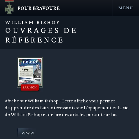
POUR BRAVOURE
MENU
Aller
au
WILLIAM BISHOP
contenu
OUVRAGES DE
RÉFÉRENCE
en submenu
Affiche sur William Bishop
: Cette affiche vous permet
d’apprendre des faits intéressants sur l’équipement et la vie
en submenu
de William Bishop et de lire des articles portant sur lui.
en submenu
en submenu