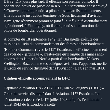
DH82. Dix jours plus tard, il effectue son premier vol solo. Il
obtient son brevet de pilote de la RAF le 3 septembre et est envoyé
en submenu
à Cranwell pour apprendre à piloter des appareils multimoteurs.
Une fois cette instruction terminée, le Sous-lieutenant d’aviation
en submenu
e
Bazalgette récemment promu se joint à la 25
Unité d’entraînement
opérationnel, à Finningley, où il entreprend son instruction de
en submenu
pilote de bombardier opérationnel.
À compter du 18 septembre 1942, Ian Bazalgette exécute des
missions au sein du commandement des forces de bombardement
e
(Bomber Command) avec le 115
Escadron. Il effectue notamment
des vols de « jardinage », c’est-à-dire qu’il largue des mines anti-
navires dans la mer du Nord à partir d’un bombardier Vickers
Wellington. Baz, comme ses collègues aviateurs l’appellent, mérite
la Croix du service distingué dans l’Aviation (DFC) en mai 1943.
Citation officielle accompagnant la DFC
Capitaine d’aviation BAZALGETTE, Ian Willoughby (11831) –
e
Croix du service distingué dans l’Aviation, 115
Escadron. La
er
décoration est décernée le 1
juillet 1943, d’après l’édition du 9
juillet 1943 de la London Gazette.