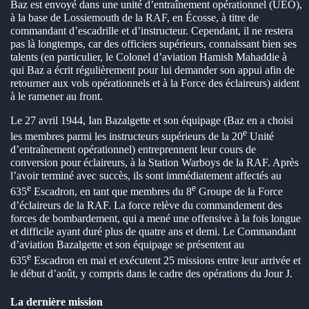
Baz est envoyé dans une unité d’entraînement opérationnel (UEO),
à la base de Lossiemouth de la RAF, en Écosse, à titre de
commandant d’escadrille et d’instructeur. Cependant, il ne restera
pas là longtemps, car des officiers supérieurs, connaissant bien ses
talents (en particulier, le Colonel d’aviation Hamish Mahaddie à
qui Baz a écrit régulièrement pour lui demander son appui afin de
retourner aux vols opérationnels et à la Force des éclaireurs) aident
à le ramener au front.
Le 27 avril 1944, Ian Bazalgette et son équipage (Baz en a choisi
e
les membres parmi les instructeurs supérieurs de la 20
Unité
d’entraînement opérationnel) entreprennent leur cours de
conversion pour éclaireurs, à la Station Warboys de la RAF. Après
l’avoir terminé avec succès, ils sont immédiatement affectés au
e
e
635
Escadron, en tant que membres du 8
Groupe de la Force
d’éclaireurs de la RAF. La force relève du commandement des
forces de bombardement, qui a mené une offensive à la fois longue
et difficile ayant duré plus de quatre ans et demi. Le Commandant
d’aviation Bazalgette et son équipage se présentent au
e
635
Escadron en mai et exécutent 25 missions entre leur arrivée et
le début d’août, y compris dans le cadre des opérations du Jour J.
La dernière mission