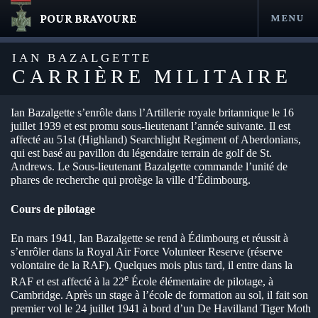
POUR BRAVOURE
MENU
Aller
au
IAN BAZALGETTE
contenu
CARRIÈRE MILITAIRE
Ian Bazalgette s’enrôle dans l’Artillerie royale britannique le 16
juillet 1939 et est promu sous-lieutenant l’année suivante. Il est
affecté au 51st (Highland) Searchlight Regiment of Aberdonians,
qui est basé au pavillon du légendaire terrain de golf de St.
Andrews. Le Sous-lieutenant Bazalgette commande l’unité de
phares de recherche qui protège la ville d’Édimbourg.
Cours de pilotage
en submenu
En mars 1941, Ian Bazalgette se rend à Édimbourg et réussit à
en submenu
s’enrôler dans la Royal Air Force Volunteer Reserve (réserve
volontaire de la RAF). Quelques mois plus tard, il entre dans la
e
en submenu
RAF et est affecté à la 22
École élémentaire de pilotage, à
Cambridge. Après un stage à l’école de formation au sol, il fait son
en submenu
premier vol le 24 juillet 1941 à bord d’un De Havilland Tiger Moth