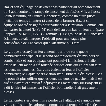
Baz et son équipage ne devaient pas participer au bombardement
du 4 août contre une rampe de lancement de fusées V-1, à Trossy
Saint-Maximin, en France. Cependant, comme un autre pilote
mettait du temps à rentrer (à cause de la brume), Baz et son
équipage ont été désignés pour participer à la mission. Comme leur
Lancaster habituel (le F2-M) était déjà au combat, on leur a préparé
l’appareil ND-811, F2-T (« Tommy »). Le groupe de 10 Lancaster
éclaireurs devait marquer l’objectif pour une vague plus
considérable de Lancaster qui allait suivre plus tard.
Le groupe a essuyé un feu ennemi nourri, de sorte que le
bombardier principal et le second ont rapidement été mis hors de
combat. Baz et son équipage ont poursuivi la mission, et l’aile
droite de leur avion a été touchée par des obus qui en ont fait taire
les deux moteurs; les réservoirs étaient en feu, et l’officier
bombardier, le Capitaine d’aviation Ivan Hibbert, a été blessé. Baz
ne pouvait plus utiliser que les deux moteurs de gauche, mais il est
allé de l’avant et a réussi à déployer ses marqueurs sur l’objectif (il
a dû le faire lui même, car l’officier bombardier était gravement
blessé).
Le Lancaster s’est alors mis à perdre de l’altitude et a amorcé une
vrille, tandis que le carburant commençait à remplir l’arrière de