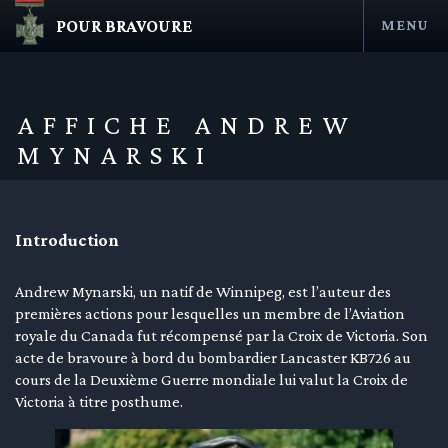
POUR BRAVOURE
MENU
Aller
au
contenu
AFFICHE ANDREW
MYNARSKI
Introduction
Andrew Mynarski, un natif de Winnipeg, est l’auteur des
premières actions pour lesquelles un membre de l’Aviation
en submenu
royale du Canada fut récompensé par la Croix de Victoria. Son
en submenu
acte de bravoure à bord du bombardier Lancaster KB726 au
cours de la Deuxième Guerre mondiale lui valut la Croix de
en submenu
Victoria à titre posthume.
en submenu